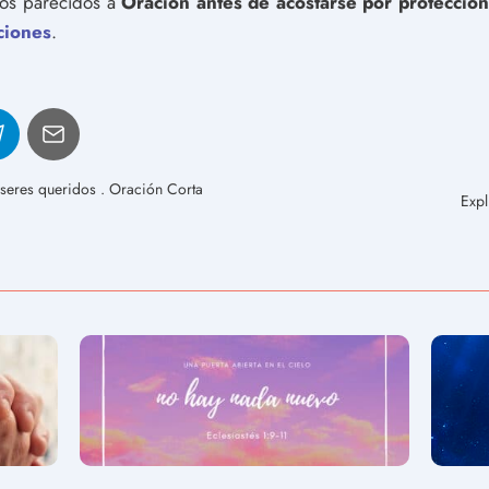
ulos parecidos a
Oración antes de acostarse por protección
ciones
.
 seres queridos . Oración Corta
Expl