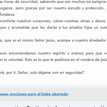
las horas de oscuridad, sabiendo que son muchos los peligr
ogares, pero gracias por ser nuestro escudo y protección, l
fortaleza.
econforta nuestros corazones, calma nuestras almas y dano
yos y prometiste que les darías a tus amados hijos un su
a, que es el mismo Señor Jesús, acampe a nuestro alrededor e
anos encomendamos nuestro espíritu y oramos para que n
cer tu voluntad. Esto es lo que te pedimos en el nombre de Jes
é, por ti, Señor, solo déjame vivir en seguridad".
enas oraciones para el bebé abortado