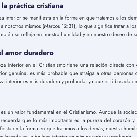
la práctica cristiana
lleza interior se manifiesta en la forma en que tratamos a los
a nosotros mismos (Marcos 12:31), lo que significa tratar a l
también se refleja en nuestra humildad y en nuestro deseo de s
 el amor duradero
leza interior en el Cristianismo tiene una relación directa c
erior genuina, es más probable que atraiga a otras personas
za interior es más duradera y profunda, ya que está basada en 
 es un valor fundamental en el Cristianismo. Aunque la socied
os recuerda que lo más importante es la pureza del corazón y
nifiesta en la forma en que tratamos a los demás, nuestra humi
n basada en la belleza interior es más duradera y profunda.