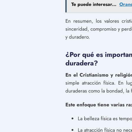
Te puede interesar...
Orand
En resumen, los valores cris
sinceridad, compromiso y perdó
y duradero.
¿Por qué es important
duradera?
En el Cristianismo y religió
simple atracción física. En l
duraderas como la bondad, la h
Este enfoque tiene varias r
La belleza física es temp
La atracción física no ne