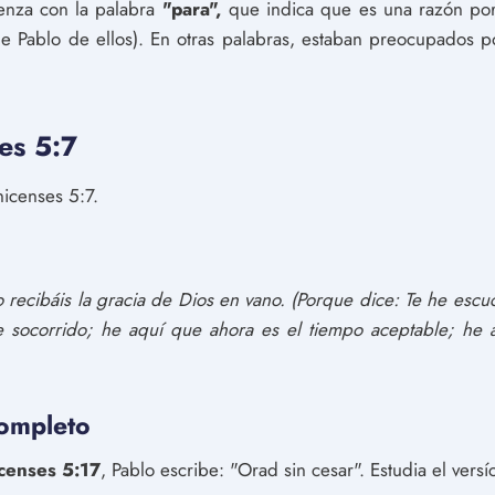
ienza con la palabra
"para",
que indica que es una razón por
 de Pablo de ellos). En otras palabras, estaban preocupados
es 5:7
icenses 5:7.
ecibáis la gracia de Dios en vano. (Porque dice: Te he escu
he socorrido; he aquí que ahora es el tiempo aceptable; he 
completo
icenses 5:17
, Pablo escribe: "Orad sin cesar". Estudia el versí