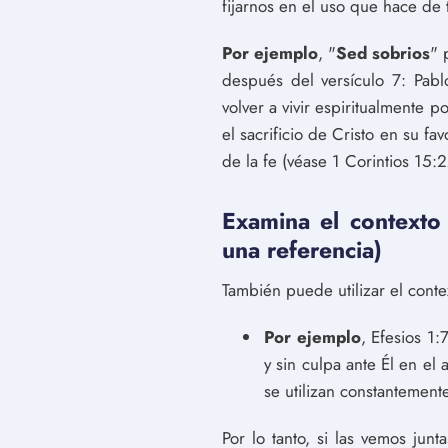
fijarnos en el uso que hace de 
Por ejemplo
, "
Sed sobrios
" 
después del versículo 7: Pab
volver a vivir espiritualmente 
el sacrificio de Cristo en su f
de la fe (véase 1 Corintios 15:2
Examina el contexto d
una referencia)
También puede utilizar el contex
Por ejemplo
, Efesios 1
y sin culpa ante Él en el 
se utilizan constantemente
Por lo tanto, si las vemos ju