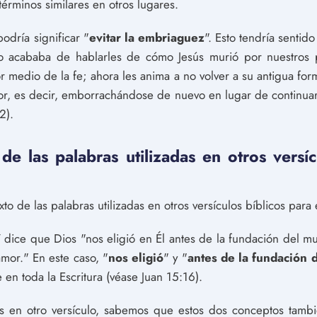
términos similares en otros lugares.
podría significar "
evitar la embriaguez
". Esto tendría sentido
lo acababa de hablarles de cómo Jesús murió por nuestro
por medio de la fe; ahora les anima a no volver a su antigua fo
avor, es decir, emborrachándose de nuevo en lugar de continua
2).
e las palabras utilizadas en otros versíc
to de las palabras utilizadas en otros versículos bíblicos para
:7 dice que Dios "nos eligió en Él antes de la fundación del 
amor." En este caso, "
nos eligió
" y "
antes de la fundación
 en toda la Escritura (véase Juan 15:16).
ntas en otro versículo, sabemos que estos dos conceptos tam