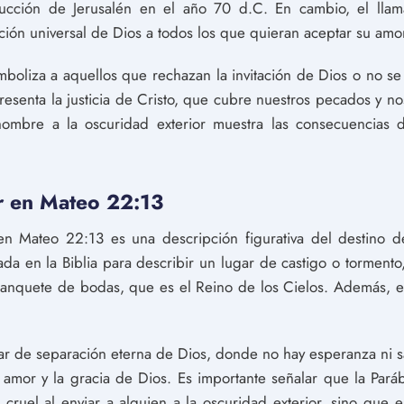
rucción de Jerusalén en el año 70 d.C. En cambio, el lla
ación universal de Dios a todos los que quieran aceptar su amo
imboliza a aquellos que rechazan la invitación de Dios o no 
resenta la justicia de Cristo, que cubre nuestros pecados y n
hombre a la oscuridad exterior muestra las consecuencias d
or en Mateo 22:13
 en Mateo 22:13 es una descripción figurativa del destino 
ada en la Biblia para describir un lugar de castigo o tormento,
banquete de bodas, que es el Reino de los Cielos. Además, el 
gar de separación eterna de Dios, donde no hay esperanza ni sa
 amor y la gracia de Dios. Es importante señalar que la Par
 cruel al enviar a alguien a la oscuridad exterior, sino que 