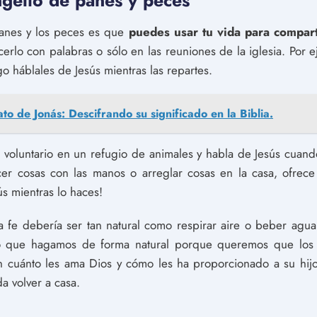
ngelio de panes y peces
panes y los peces es que
puedes usar tu vida para compart
rlo con palabras o sólo en las reuniones de la iglesia. Por e
o háblales de Jesús mientras las repartes.
ato de Jonás: Descifrando su significado en la Biblia.
te voluntario en un refugio de animales y habla de Jesús cuan
acer cosas con las manos o arreglar cosas en la casa, ofrec
ús mientras lo haces!
ra fe debería ser tan natural como respirar aire o beber ag
go que hagamos de forma natural porque queremos que los 
n cuánto les ama Dios y cómo les ha proporcionado a su hijo
a volver a casa.