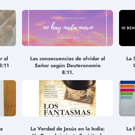
r al
Las consecuencias de olvidar al
La 
8:11
Señor según Deuteronomio
8:11.
la
La Verdad de Jesús en la India:
La 