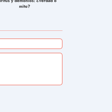
íritus y demonios: ¿verdad o
mito?