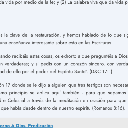
 da vida por medio de la fe; y (2) La palabra viva que da vida
s la clave de la restauración, y hemos hablado de lo que sig
una enseñanza interesante sobre esto en las Escrituras.
ando recibáis estas cosas, os exhorto a que preguntéis a Dios
son verdaderas; y si pedís con un corazón sincero, con verda
dad de ello por el poder del Espíritu Santo". (D&C 17:1)
ión 17 donde se le dijo a alguien que tres testigos son neces
ismo principio se aplica aquí también - para que sepamos
e Celestial a través de la meditación en oración para que
tu que habla desde dentro de nuestro espíritu (Romanos 8:16).
torno A Dios. Predicación