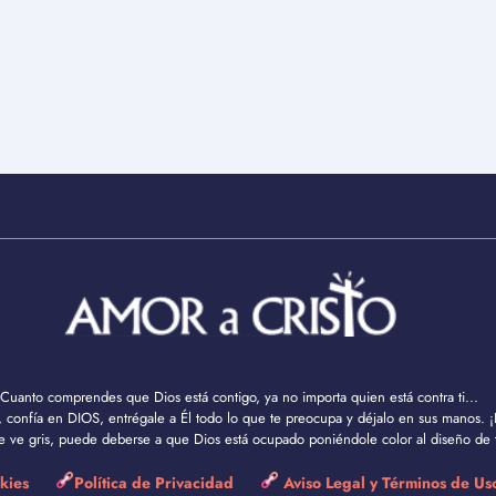
Cuanto comprendes que Dios está contigo, ya no importa quien está contra ti...
confía en DIOS, entrégale a Él todo lo que te preocupa y déjalo en sus manos. ¡
se ve gris, puede deberse a que Dios está ocupado poniéndole color al diseño de t
okies
Política de Privacidad
Aviso Legal y Términos de U