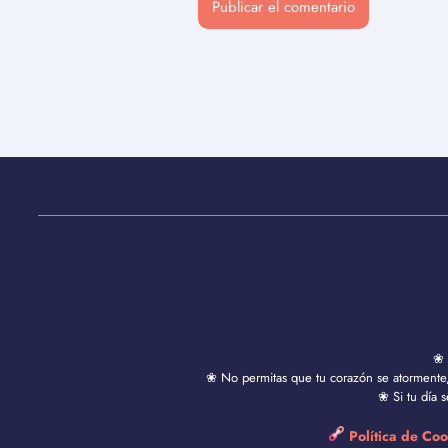
❀ 
❀ No permitas que tu corazón se atormente, 
❀ Si tu día 
Política de Co