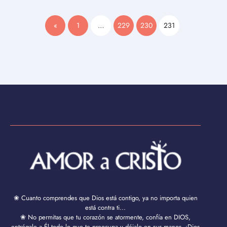
«
1
…
229
230
231
❀ Cuanto comprendes que Dios está contigo, ya no importa quien
está contra ti...
❀ No permitas que tu corazón se atormente, confía en DIOS,
entrégale a Él todo lo que te preocupa y déjalo en sus manos. ¡Dios