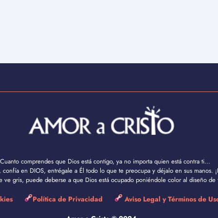
Cuanto comprendes que Dios está contigo, ya no importa quien está contra ti...
confía en DIOS, entrégale a Él todo lo que te preocupa y déjalo en sus manos. ¡
se ve gris, puede deberse a que Dios está ocupado poniéndole color al diseño de t
okies
Política de Privacidad
Aviso Legal y Términos de U