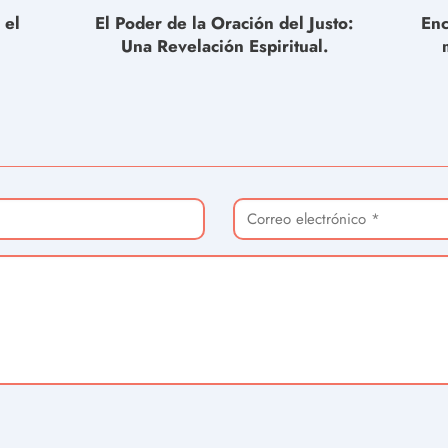
 el
El Poder de la Oración del Justo:
Enc
Una Revelación Espiritual.