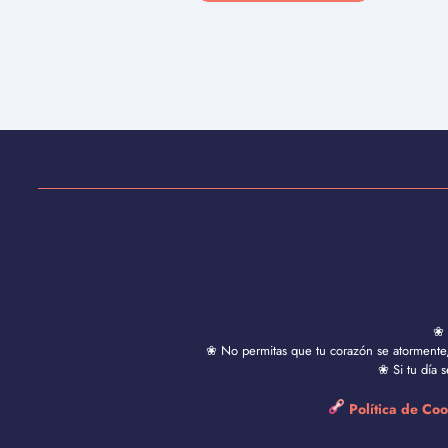
❀ 
❀ No permitas que tu corazón se atormente, 
❀ Si tu día 
Política de Co