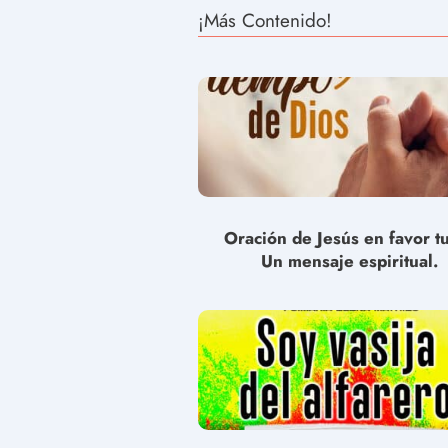
¡Más Contenido!
Oración de Jesús en favor t
Un mensaje espiritual.