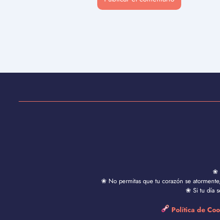
❀ 
❀ No permitas que tu corazón se atormente, 
❀ Si tu día 
Política de Co