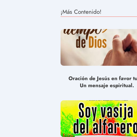
¡Más Contenido!
Oración de Jesús en favor t
Un mensaje espiritual.