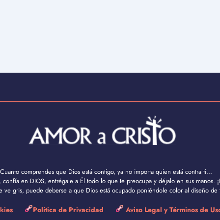
Cuanto comprendes que Dios está contigo, ya no importa quien está contra ti...
confía en DIOS, entrégale a Él todo lo que te preocupa y déjalo en sus manos. ¡
se ve gris, puede deberse a que Dios está ocupado poniéndole color al diseño de t
okies
Política de Privacidad
Aviso Legal y Términos de U