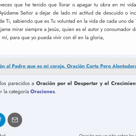
eces que he tenido que llorar o apagar tu obra en mi vida,
 Ayúdame Señor a dejar de lado mi actitud de descuido o ind
de Ti, sabiendo que es Tu voluntad en la vida de cada uno de T
jame mirar siempre a Jesús, quien es el autor y consumador de
í, para que yo pueda vivir con él en la gloria,
ón al Padre que es mi coraje. Oración Corta Pero Alentador
ulos parecidos a
Oración por el Despertar y el Crecimient
r la categoría
Oraciones
.
dad
Oración por un niño sobre las