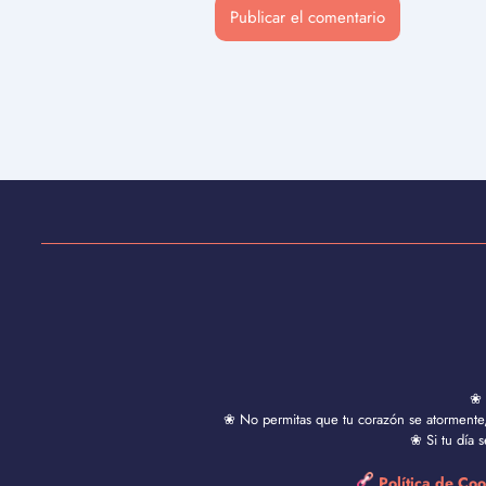
❀ 
❀ No permitas que tu corazón se atormente, 
❀ Si tu día 
Política de Co