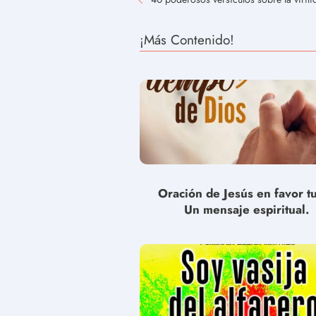
¡Más Contenido!
Oración de Jesús en favor t
Un mensaje espiritual.