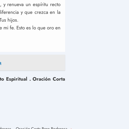
 y renueva un espíritu recto
iferencia y que crezca en la
us hijos.
 mi fe. Esto es lo que oro en
a
o Espiritual . Oración Corta
 drogas. . Oración Corta Pero Poderosa