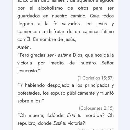
adicciones debilitantes y de aquellos afligidos
por el alcoholismo de otros para ser
guardados en nuestro camino. Que todos
lleguen a la fe salvadora en Jesús y
comiencen a disfrutar de un caminar íntimo
con Él. En nombre de Jesús,
Amén.
"Pero gracias
ser - estar
a Dios, que nos da la
victoria por medio de nuestro Señor
Jesucristo.”
(1 Corintios 15:57)
"
Y
habiendo despojado a los principados y
potestades, los expuso públicamente y triunfó
sobre ellos.”
(Colosenses 2:15)
“Oh muerte, ¿dónde
Está
tu mordida? Oh
sepulcro, donde
Está
tu victoria?