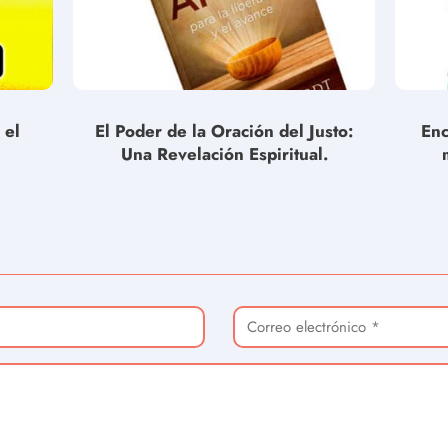
 el
El Poder de la Oración del Justo:
Enc
Una Revelación Espiritual.