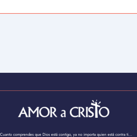
Cuanto comprendes que Dios está contigo, ya no importa quien está contra ti...