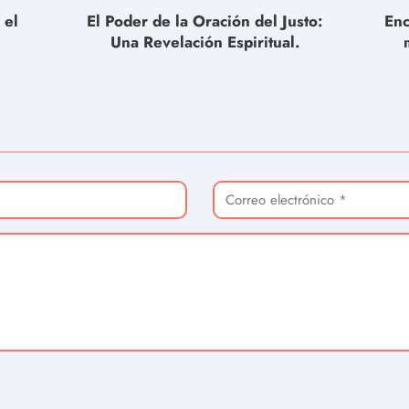
 el
El Poder de la Oración del Justo:
Enc
Una Revelación Espiritual.