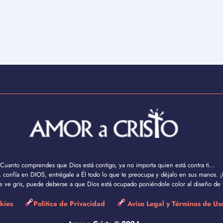
Cuanto comprendes que Dios está contigo, ya no importa quien está contra ti...
confía en DIOS, entrégale a Él todo lo que te preocupa y déjalo en sus manos. ¡
se ve gris, puede deberse a que Dios está ocupado poniéndole color al diseño de t
okies
Política de Privacidad
Aviso Legal y Términos de U