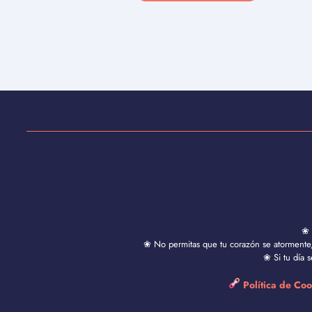
❀ 
❀ No permitas que tu corazón se atormente, 
❀ Si tu día 
Política de Co