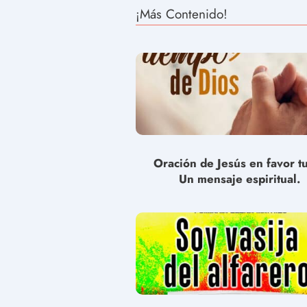
¡Más Contenido!
Oración de Jesús en favor t
Un mensaje espiritual.