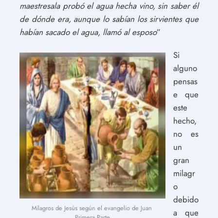
maestresala probó el agua hecha vino, sin saber él
de dónde era, aunque lo sabían los sirvientes que
habían sacado el agua, llamó al esposo
”
Si
alguno
pensas
e que
este
hecho,
no es
un
gran
milagr
o
debido
Milagros de Jesús según el evangelio de Juan 
a que
Primera Parte