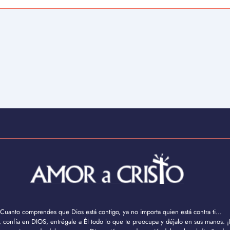
Cuanto comprendes que Dios está contigo, ya no importa quien está contra ti...
confía en DIOS, entrégale a Él todo lo que te preocupa y déjalo en sus manos. ¡