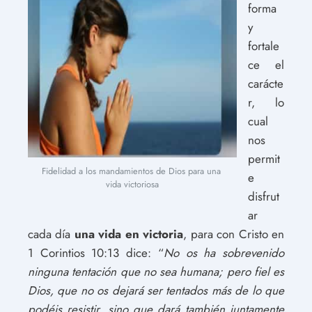
forma
y
fortale
ce el
carácte
r, lo
cual
nos
permit
Fidelidad a los mandamientos de Dios para una 
e
vida victoriosa
disfrut
ar
cada día
una vida en victoria
, para con Cristo en
1 Corintios 10:13 dice: “
No os ha sobrevenido
ninguna tentación que no sea humana; pero fiel es
Dios, que no os dejará ser tentados más de lo que
podéis resistir, sino que dará también juntamente