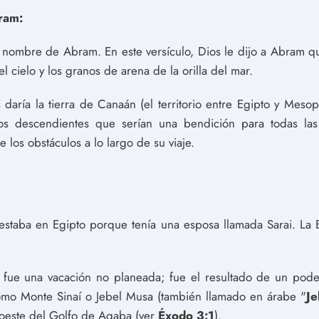
ram:
 nombre de Abram. En este versículo, Dios le dijo a Abram qu
l cielo y los granos de arena de la orilla del mar.
daría la tierra de Canaán (el territorio entre Egipto y Mes
 descendientes que serían una bendición para todas las n
 los obstáculos a lo largo de su viaje.
estaba en Egipto porque tenía una esposa llamada Sarai. La B
 fue una vacación no planeada; fue el resultado de un pod
mo Monte Sinaí o Jebel Musa (también llamado en árabe "
Je
roeste del Golfo de Aqaba (ver
Éxodo 3:1
).