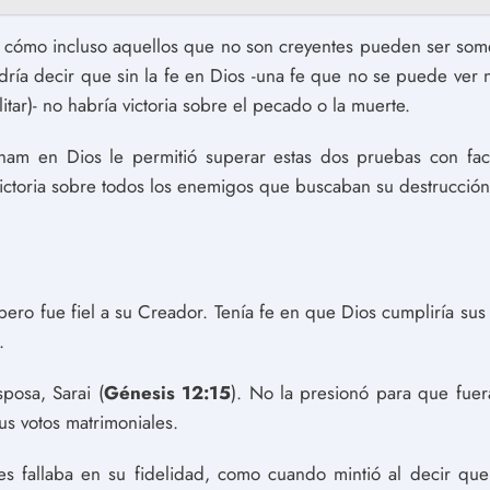
 cómo incluso aquellos que no son creyentes pueden ser somet
odría decir que sin la fe en Dios -una fe que no se puede ver 
ar)- no habría victoria sobre el pecado o la muerte.
am en Dios le permitió superar estas dos pruebas con faci
ictoria sobre todos los enemigos que buscaban su destrucción
 pero fue fiel a su Creador. Tenía fe en que Dios cumpliría su
.
posa, Sarai (
Génesis 12:15
). No la presionó para que fuera
us votos matrimoniales.
s fallaba en su fidelidad, como cuando mintió al decir qu