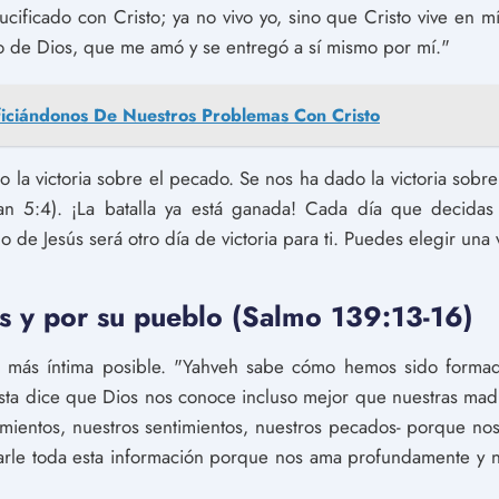
cificado con Cristo; ya no vivo yo, sino que Cristo vive en mí
ijo de Dios, que me amó y se entregó a sí mismo por mí."
iciándonos De Nuestros Problemas Con Cristo
 la victoria sobre el pecado. Se nos ha dado la victoria sobre
an 5:4). ¡La batalla ya está ganada! Cada día que decidas 
 de Jesús será otro día de victoria para ti. Puedes elegir una v
 y por su pueblo (Salmo 139:13-16)
 más íntima posible. "Yahveh sabe cómo hemos sido forma
ista dice que Dios nos conoce incluso mejor que nuestras madr
amientos, nuestros sentimientos, nuestros pecados- porque no
arle toda esta información porque nos ama profundamente y 