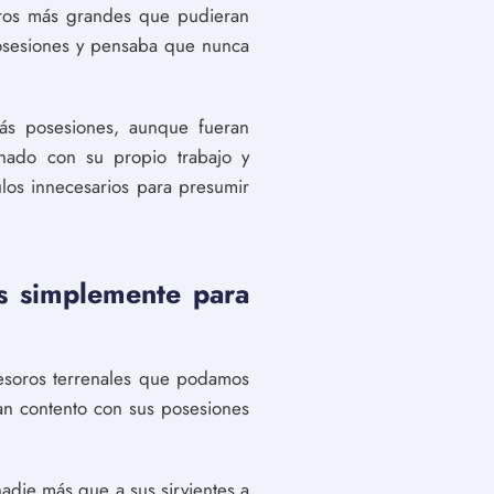
tros más grandes que pudieran
posesiones y pensaba que nunca
ás posesiones, aunque fueran
anado con su propio trabajo y
ulos innecesarios para presumir
s simplemente para
tesoros terrenales que podamos
tan contento con sus posesiones
adie más que a sus sirvientes a