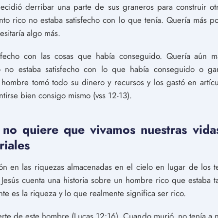
cidió derribar una parte de sus graneros para construir o
onto rico no estaba satisfecho con lo que tenía. Quería más 
sitaría algo más.
sfecho con las cosas que había conseguido. Quería aún m
ato no estaba satisfecho con lo que había conseguido o g
l hombre tomó todo su dinero y recursos y los gastó en artíc
ntirse bien consigo mismo (vss 12-13).
 no quiere que vivamos nuestras vida
riales
 en las riquezas almacenadas en el cielo en lugar de los 
 Jesús cuenta una historia sobre un hombre rico que estaba 
e es la riqueza y lo que realmente significa ser rico.
erte de este hombre (Lucas 12:16). Cuando murió, no tenía a n