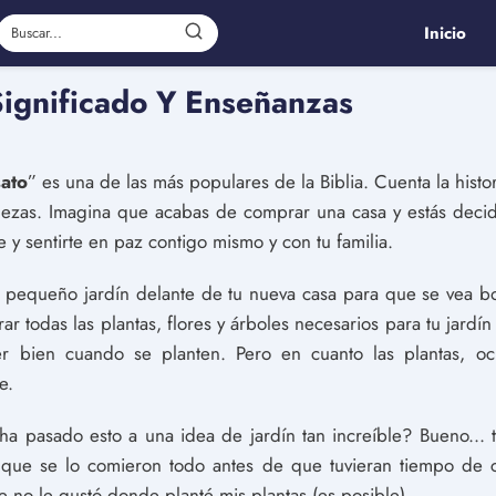
Inicio
 Significado Y Enseñanzas
sato
” es una de las más populares de la Biblia. Cuenta la hist
uezas. Imagina que acabas de comprar una casa y estás decidi
y sentirte en paz contigo mismo y con tu familia.
pequeño jardín delante de tu nueva casa para que se vea boni
rar todas las plantas, flores y árboles necesarios para tu jar
r bien cuando se planten. Pero en cuanto las plantas, ocu
e.
a pasado esto a una idea de jardín tan increíble? Bueno... 
 que se lo comieron todo antes de que tuvieran tiempo de c
 no le gustó donde planté mis plantas (es posible).