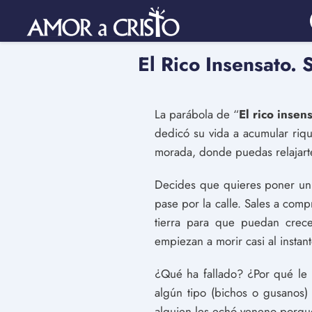
El Rico Insensato.
La parábola de “
El rico insen
dedicó su vida a acumular riq
morada, donde puedas relajarte 
Decides que quieres poner un 
pase por la calle. Sales a comp
tierra para que puedan crece
empiezan a morir casi al instant
¿Qué ha fallado? ¿Por qué le h
algún tipo (bichos o gusanos)
alguien les echó veneno porque