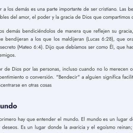
r a los demás es una parte importante de ser cristiano. Las b
bles del amor, el poder y la gracia de Dios que compartimos
s demás bendiciéndolos de manera que reflejen su gracia, 
ue bendijeran a los que los maldijeran (Lucas 6:28), que o
 secreto (Mateo 6:4). Dijo que debíamos ser como Él, que hac
emigos.
or de Dios por las personas, incluso cuando no lo merecen o
entimiento o conversión. "Bendecir" a alguien significa facil
entrarse en otras cosas
mundo
 primero hay que entender el mundo. El mundo es un lugar 
 deseos. Es un lugar donde la avaricia y el egoísmo reinan