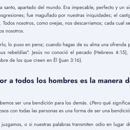
ra santo, apartado del mundo. Era impecable, perfecto y un si
ansgresiones; fue magullado por nuestras iniquidades; el casti
s. Todos nosotros, como ovejas, nos descarriamos; cada cual se
os nosotros.
rlo, lo puso en pena; cuando hagas de su alma una ofrenda p
sus rebeldías". Jesús no conoció el pecado (Hebreos 4:15)
bre de los que creen en Él (Juan 3:16).
mor a todos los hombres es la manera d
debemos ser una bendición para los demás. ¿Pero qué signif
ñosos con todas las personas es una forma de ser una bendició
juzgamos, o si nuestras palabras transmiten odio en lugar