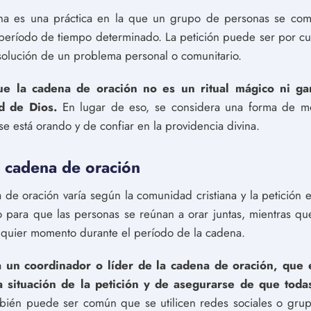
ana es una práctica en la que un grupo de personas se com
 período de tiempo determinado. La petición puede ser por cu
solución de un problema personal o comunitario.
e la cadena de oración no es un ritual mágico ni gar
d de Dios.
En lugar de eso, se considera una forma de mos
se está orando y de confiar en la providencia divina.
 cadena de oración
 de oración varía según la comunidad cristiana y la petición e
o para que las personas se reúnan a orar juntas, mientras q
ualquier momento durante el período de la cadena.
 un coordinador o líder de la cadena de oración, que
a situación de la petición y de asegurarse de que toda
ién puede ser común que se utilicen redes sociales o grup