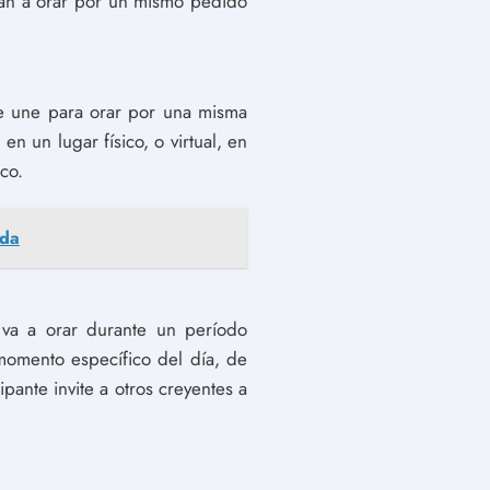
ían a orar por un mismo pedido
se une para orar por una misma
n un lugar físico, o virtual, en
co.
ida
 va a orar durante un período
momento específico del día, de
ante invite a otros creyentes a