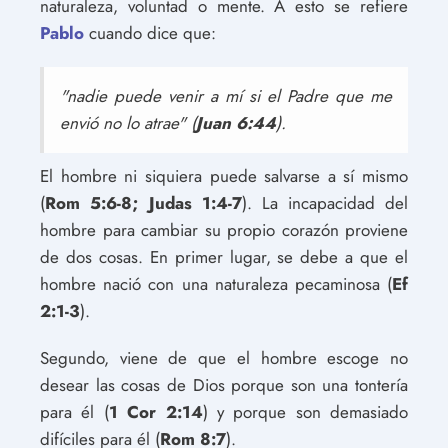
naturaleza, voluntad o mente. A esto se refiere
Pablo
cuando dice que:
"nadie puede venir a mí si el Padre que me
envió no lo atrae" (
Juan 6:44
).
El hombre ni siquiera puede salvarse a sí mismo
(
Rom 5:6-8; Judas 1:4-7
). La incapacidad del
hombre para cambiar su propio corazón proviene
de dos cosas. En primer lugar, se debe a que el
hombre nació con una naturaleza pecaminosa (
Ef
2:1-3
).
Segundo, viene de que el hombre escoge no
desear las cosas de Dios porque son una tontería
para él (
1 Cor 2:14
) y porque son demasiado
difíciles para él (
Rom 8:7
).