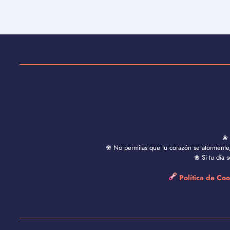
❀ 
❀ No permitas que tu corazón se atormente, 
❀ Si tu día 
Política de Co