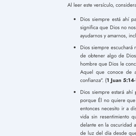
Al leer este versículo, consider
Dios siempre está ahí p
significa que Dios no no
ayudarnos y amarnos, in
Dios siempre escuchará n
de obtener algo de Dios"
hombre que Dios le conce
Aquel que conoce de an
confianza". (
1 Juan 5:14
Dios siempre estará ahí
porque Él no quiere que 
entonces necesito ir a 
vida sin resentimiento
delante en la oscuridad 
de luz del día desde que