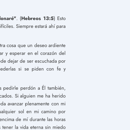
donaré"
. (
Hebreos 13:5
) Esto
íciles. Siempre estará ahí para
otra cosa que un deseo ardiente
lar y esperar en el corazón del
ede dejar de ser escuchada por
ederlas si se piden con fe y
 pedirle perdón a Él también,
cados. Si alguien me ha herido
ueda avanzar plenamente con mi
ualquier sol en mi camino por
 encima de mí durante las horas
tener la vida eterna sin miedo