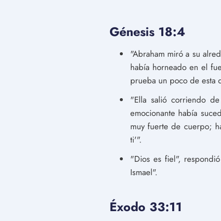
Génesis 18:4
"Abraham miró a su alred
había horneado en el fue
prueba un poco de esta d
"Ella salió corriendo 
emocionante había sucedi
muy fuerte de cuerpo; ha
ti'".
"Dios es fiel", respond
Ismael".
Éxodo 33:11