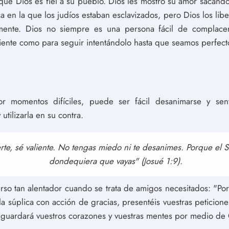
e Dios es fiel a su pueblo. Dios les mostró su amor sacándol
 en la que los judíos estaban esclavizados, pero Dios los lib
emente. Dios no siempre es una persona fácil de complace
ciente como para seguir intentándolo hasta que seamos perfect
 momentos difíciles, puede ser fácil desanimarse y senti
utilizarla en su contra.
rte, sé valiente. No tengas miedo ni te desanimes. Porque el Se
dondequiera que vayas" (Josué 1:9).
rso tan alentador cuando se trata de amigos necesitados: "Por
la súplica con acción de gracias, presentéis vuestras peticion
guardará vuestros corazones y vuestras mentes por medio de C