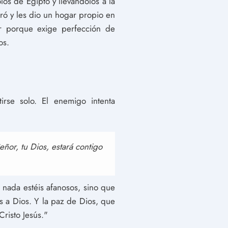
os de Egipto y llevándolos a la
eró y les dio un hogar propio en
r porque exige perfección de
os.
rse solo. El enemigo intenta
ñor, tu Dios, estará contigo
 nada estéis afanosos, sino que
es a Dios. Y la paz de Dios, que
risto Jesús."