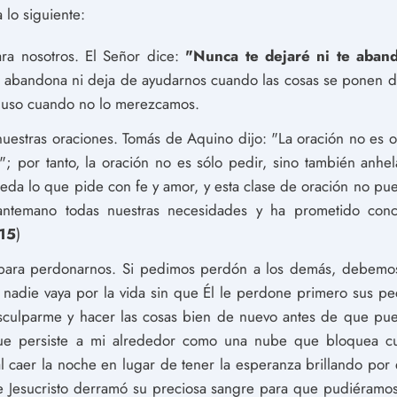
a lo siguiente:
ara nosotros. El Señor dice:
"Nunca te dejaré ni te aban
s abandona ni deja de ayudarnos cuando las cosas se ponen dif
cluso cuando no lo merezcamos.
uestras oraciones. Tomás de Aquino dijo: "La oración no es 
; por tanto, la oración no es sólo pedir, sino también anhe
da lo que pide con fe y amor, y esta clase de oración no pu
temano todas nuestras necesidades y ha prometido conc
-15
)
 para perdonarnos. Si pedimos perdón a los demás, debemos
nadie vaya por la vida sin que Él le perdone primero sus pe
disculparme y hacer las cosas bien de nuevo antes de que p
 que persiste a mi alrededor como una nube que bloquea c
al caer la noche en lugar de tener la esperanza brillando por
 Jesucristo derramó su preciosa sangre para que pudiéramos 