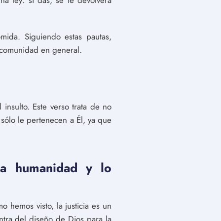
na ley: si das, se te devolverá
mida. Siguiendo estas pautas,
 comunidad en general.
insulto. Este verso trata de no
sólo le pertenecen a Él, ya que
 la humanidad y lo
 hemos visto, la justicia es un
ontra del diseño de Dios para la