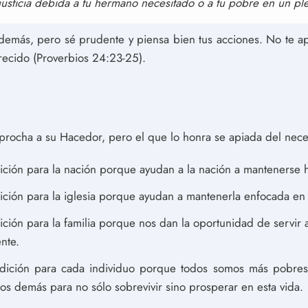
justicia debida a tu hermano necesitado o a tu pobre en un plei
s demás, pero sé prudente y piensa bien tus acciones. No te a
recido (Proverbios 24:23-25).
procha a su Hacedor, pero el que lo honra se apiada del nece
ción para la nación porque ayudan a la nación a mantenerse 
ción para la iglesia porque ayudan a mantenerla enfocada en C
ción para la familia porque nos dan la oportunidad de servir 
nte.
dición para cada individuo porque todos somos más pobres
os demás para no sólo sobrevivir sino prosperar en esta vida.