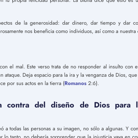
 tu propia felicidad personal. La Biblia dice que esto es u
spectos de la generosidad: dar dinero, dar tiempo y dar co
osamente nos beneficia como individuos, así como a nuestra
n el mal. Este verso trata de no responder al insulto con el 
n ataque. Deja espacio para la ira y la venganza de Dios, que 
 por sus actos en la tierra (
Romanos
2:6).
en contra del diseño de Dios para
eó a todas las personas a su imagen, no sólo a algunas. Y como
or lo tanto, no debería sorprender que la injusticia vaya en c