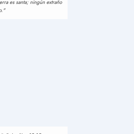
ierra es santa; ningún extraño
o."