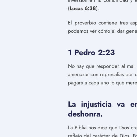
inversión en tu comunidad y en
(
Lucas 6:38
).
El proverbio contiene tres a
podemos ver cómo el dar gener
1 Pedro 2:23
No hay que responder al mal co
amenazar con represalias por u
pagará a cada uno lo que merece
La injusticia va 
deshonra.
La Biblia nos dice que Dios cr
reflejo del carácter de Dios. P