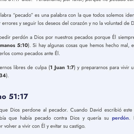
alabra “pecado” es una palabra con la que todos solemos identi
 errores y seguir los deseos del corazón y no la voluntad de D
pedir perdón a Dios por nuestros pecados porque Él siempr
omanos 5:10
). Si hay algunas cosas que hemos hecho mal, 
erlos como pecados ante Él.
rnos libres de culpa (
1 Juan 1:7
) y prepararnos para vivir
:34
).
mo 51:17
 que Dios perdone al pecador. Cuando David escribió este 
abía que había pecado contra Dios y quería su
perdón
. 
volver a vivir con Él y evitar su castigo.