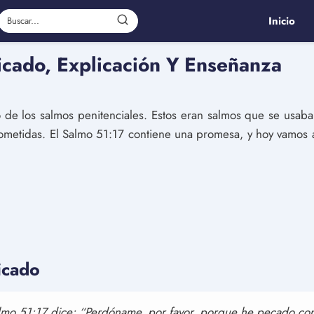
Inicio
icado, Explicación Y Enseñanza
de los salmos penitenciales. Estos eran salmos que se usaba
cometidas. El Salmo 51:17 contiene una promesa, y hoy vamos a
icado
lmo 51:17 dice: “Perdóname, por favor, porque he pecado contr