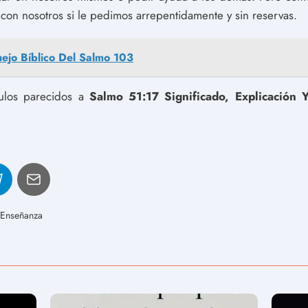
on nosotros si le pedimos arrepentidamente y sin reservas.
ejo Bíblico Del Salmo 103
culos parecidos a
Salmo 51:17 Significado, Explicación
 Enseñanza