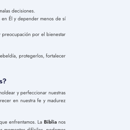
malas decisiones.
ás en Él y depender menos de sí
y preocupación por el bienestar
ebeldía, protegerlos, fortalecer
as?
moldear y perfeccionar nuestras
crecer en nuestra fe y madurez
as que enfrentamos. La
Biblia
nos
or momentos difíciles, podemos