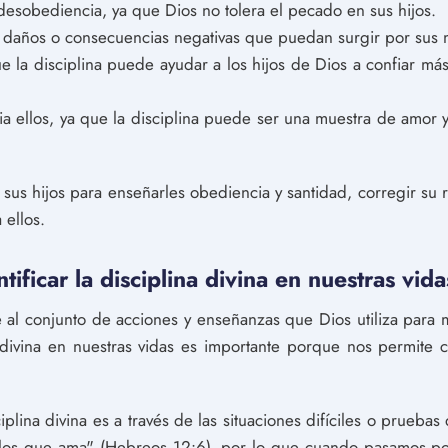
desobediencia, ya que Dios no tolera el pecado en sus hijos.
 daños o consecuencias negativas que puedan surgir por sus 
ue la disciplina puede ayudar a los hijos de Dios a confiar m
a ellos, ya que la disciplina puede ser una muestra de amor 
 sus hijos para enseñarles obediencia y santidad, corregir su r
 ellos.
icar la disciplina divina en nuestras vid
e al conjunto de acciones y enseñanzas que Dios utiliza para 
a divina en nuestras vidas es importante porque nos permite 
ciplina divina es a través de las situaciones difíciles o prueb
 los que ama" (Hebreos 12:6), por lo que cuando pasamos p