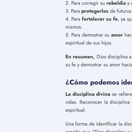
2. Para corregir su
rebeldía
y 
3. Para
protegerlos
de futuros
4. Para
fortalecer su fe
, ya q
mismos.
5. Para demostrar su
amor
haci
espiritual de sus hijos.
En resumen,
Dios disciplina a
su fe y demostrar su amor hacia
¿Cómo podemos identif
La disciplina divina
se refier
vidas. Reconocer la disciplin
espiritual.
Una forma de identificar la dis
enseña que "Dios disciplina a