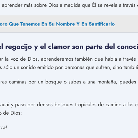
a aprender más sobre Dios a medida que Él se revela a través 
soro Que Tenemos En Su Nombre Y En Santificarlo
 el regocijo y el clamor son parte del cono
 la voz de Dios, aprenderemos también que habla a través d
sólo un sonido emitido por personas que sufren, sino también
tras caminas por un bosque o subes a una montaña, puedes e
ai y paso por densos bosques tropicales de camino a las c
lo de Dios:
rra!