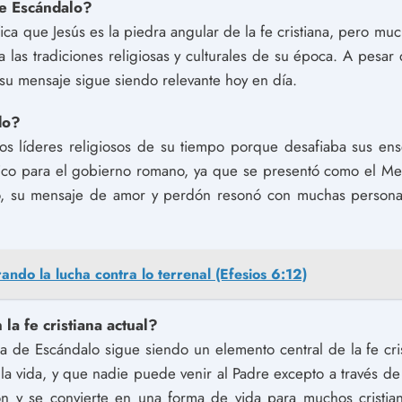
de Escándalo?
ica que Jesús es la piedra angular de la fe cristiana, pero mu
as tradiciones religiosas y culturales de su época. A pesar d
 su mensaje sigue siendo relevante hoy en día.
do?
s líderes religiosos de su tiempo porque desafiaba sus ens
tico para el gobierno romano, ya que se presentó como el Me
go, su mensaje de amor y perdón resonó con muchas personas
ando la lucha contra lo terrenal (Efesios 6:12)
la fe cristiana actual?
a de Escándalo sigue siendo un elemento central de la fe cris
 la vida, y que nadie puede venir al Padre excepto a través de 
ión y se convierte en una forma de vida para muchos cristia