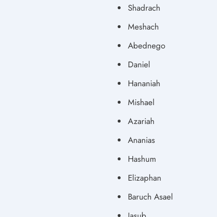
Shadrach
Meshach
Abednego
Daniel
Hananiah
Mishael
Azariah
Ananias
Hashum
Elizaphan
Baruch Asael
Jasub