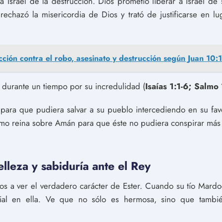
 a Israel de la destrucción. Dios prometió liberar a Israel de
l rechazó la misericordia de Dios y trató de justificarse en l
cción contra el robo, asesinato y destrucción según Juan 10:
s durante un tiempo por su incredulidad (
Isaías 1:1-6; Salmo
 para que pudiera salvar a su pueblo intercediendo en su favo
 como reina sobre Amán para que éste no pudiera conspirar má
lleza y sabiduría ante el Rey
os a ver el verdadero carácter de Ester. Cuando su tío Mardoqu
cial en ella. Ve que no sólo es hermosa, sino que tambié