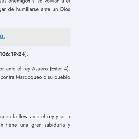
 sus enemigos si se volvían a él
ugar de humillarse ante un Dios
10.
 106:19-24
).
r ante el rey Asuero (Ester 4).
s contra Mardoqueo o su pueblo
eo la lleva ante el rey y se la
n tiene una gran sabiduría y