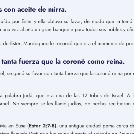
 con aceite de mirra.
traído por Ester y ella obtuvo su favor, de modo que la tomó
 una vez al año un gran banquete para todos sus nobles y ofic
s de Ester, Mardoqueo le recordó que era el momento de pres
 tanta fuerza que la coronó como reina.
él, se ganó su favor con tanta fuerza que la coronó reina por
la palabra Judá, que era una de las 12 tribus de Israel. A l
 Israel. No siempre se les llamó judíos; de hecho, recibier
vía en Susa (
Ester 2:7-8
), una antigua ciudad persa cerca d
prima llamada Vasti que fue reina durante el reinado de Asuero