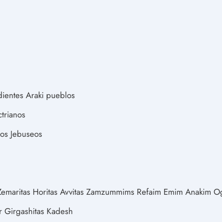
ientes Araki pueblos
trianos
eos Jebuseos
emaritas Horitas Avvitas Zamzummims Refaim Emim Anakim O
 Girgashitas Kadesh