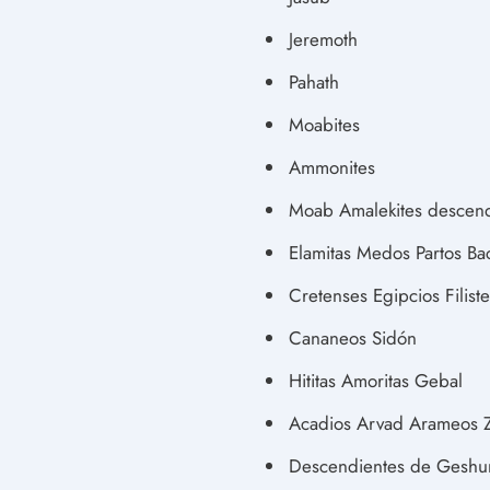
Jeremoth
Pahath
Moabites
Ammonites
Moab Amalekites descend
Elamitas Medos Partos Bac
Cretenses Egipcios Filist
Cananeos Sidón
Hititas Amoritas Gebal
Acadios Arvad Arameos Z
Descendientes de Geshur