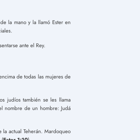
 de la mano y la llamó Ester en
iales.
entarse ante el Rey.
 encima de todas las mujeres de
os judíos también se les llama
on el nombre de un hombre: Judá
e la actual Teherán. Mardoqueo
 (
Ester 1:10
).