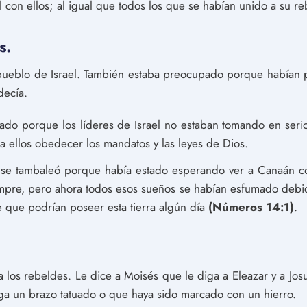
l con ellos; al igual que todos los que se habían unido a su re
s.
pueblo de Israel. También estaba preocupado porque habían p
decía.
do porque los líderes de Israel no estaban tomando en serio
a ellos obedecer los mandatos y las leyes de Dios.
 se tambaleó porque había estado esperando ver a Canaán 
siempre, pero ahora todos esos sueños se habían esfumado debi
 que podrían poseer esta tierra algún día
(Números 14:1)
.
.
a los rebeldes. Le dice a Moisés que le diga a Eleazar y a J
ga un brazo tatuado o que haya sido marcado con un hierro.