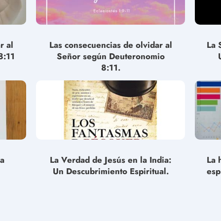
r al
Las consecuencias de olvidar al
La 
8:11
Señor según Deuteronomio
8:11.
la
La Verdad de Jesús en la India:
La 
Un Descubrimiento Espiritual.
esp