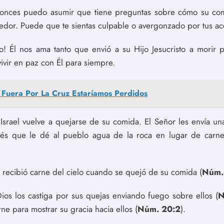
ntonces puedo asumir que tiene preguntas sobre cómo su com
dedor. Puede que te sientas culpable o avergonzado por tus a
o! Él nos ama tanto que envió a su Hijo Jesucristo a morir
vir en paz con Él para siempre.
 Fuera Por La Cruz Estaríamos Perdidos
srael vuelve a quejarse de su comida. El Señor les envía un
isés que le dé al pueblo agua de la roca en lugar de carne
l recibió carne del cielo cuando se quejó de su comida (
Núm.
os los castiga por sus quejas enviando fuego sobre ellos (
N
ne para mostrar su gracia hacia ellos (
Núm. 20:2
).