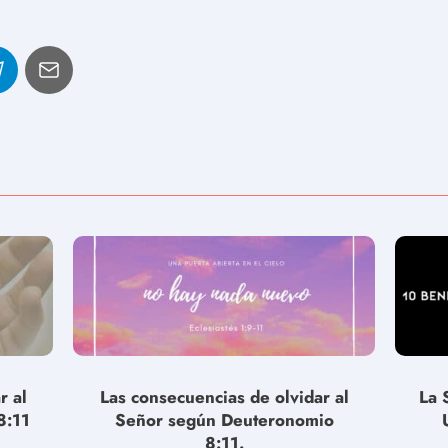
r al
Las consecuencias de olvidar al
La 
8:11
Señor según Deuteronomio
8:11.