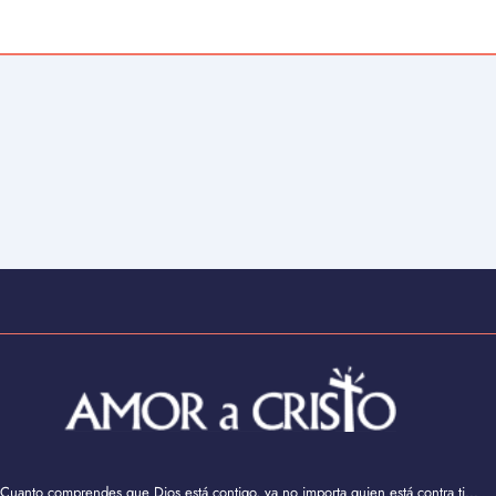
Cuanto comprendes que Dios está contigo, ya no importa quien está contra ti...