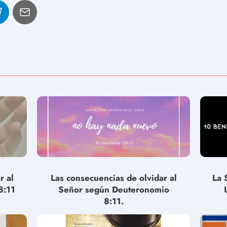
r al
Las consecuencias de olvidar al
La 
8:11
Señor según Deuteronomio
8:11.