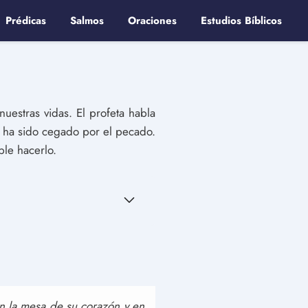
Prédicas
Salmos
Oraciones
Estudios Bíblicos
uestras vidas. El profeta habla
 ha sido cegado por el pecado.
ble hacerlo.
n la mesa de su corazón y en