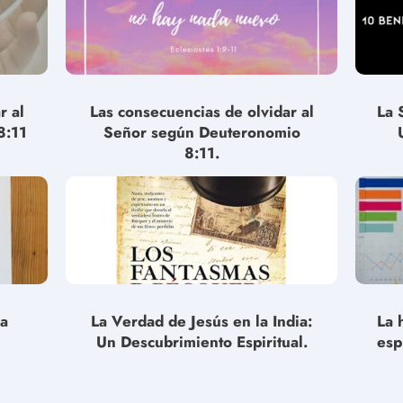
r al
Las consecuencias de olvidar al
La 
8:11
Señor según Deuteronomio
8:11.
la
La Verdad de Jesús en la India:
La 
Un Descubrimiento Espiritual.
esp