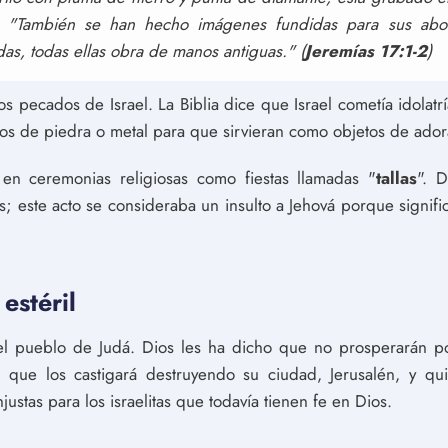
s; "También se han hecho imágenes fundidas para sus abo
das, todas ellas obra de manos antiguas." (
Jeremías 17:1-2
)
s pecados de Israel. La Biblia dice que Israel cometía idolatría
olos de piedra o metal para que sirvieran como objetos de ador
 en ceremonias religiosas como fiestas llamadas "
tallas
". 
ses; este acto se consideraba un insulto a Jehová porque signi
estéril
a el pueblo de Judá. Dios les ha dicho que no prosperarán p
 que los castigará destruyendo su ciudad, Jerusalén, y quit
ustas para los israelitas que todavía tienen fe en Dios.