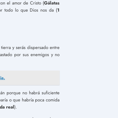
con el amor de Cristo (
Gálatas
or todo lo que Dios nos da (
1
tierra y serás dispersado entre
plastado por sus enemigos y no
ia.
rán porque no habrá suficiente
pearía o que habría poca comida
da real
).