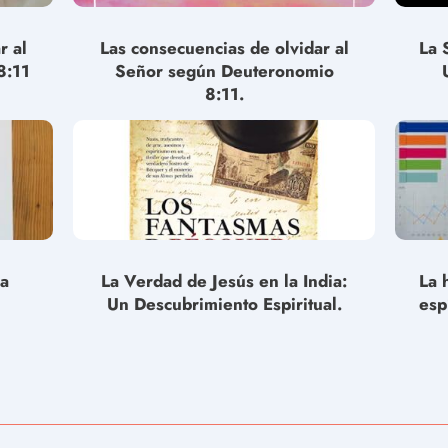
r al
Las consecuencias de olvidar al
La 
8:11
Señor según Deuteronomio
8:11.
la
La Verdad de Jesús en la India:
La 
Un Descubrimiento Espiritual.
esp