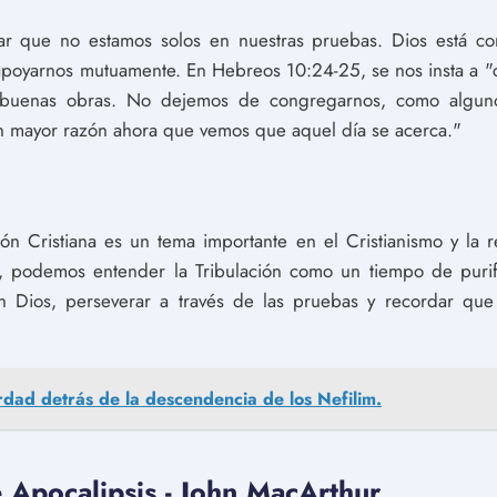
ar que no estamos solos en nuestras pruebas. Dios está c
poyarnos mutuamente. En Hebreos 10:24-25, se nos insta a "c
s buenas obras. No dejemos de congregarnos, como alguno
n mayor razón ahora que vemos que aquel día se acerca."
ión Cristiana es un tema importante en el Cristianismo y la 
ca, podemos entender la Tribulación como un tiempo de purif
en Dios, perseverar a través de las pruebas y recordar que
rdad detrás de la descendencia de los Nefilim.
e Apocalipsis - John MacArthur