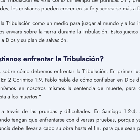
. La Tribulación es vista como un tiempo de purificación y pr
tades, los cristianos pueden crecer en su fe y acercarse más a D
la Tribulación como un medio para juzgar al mundo y a los im
s enviará sobre la tierra durante la Tribulación. Estos juici
a Dios y su plan de salvación.
ianos enfrentar la Tribulación?
s sobre cómo debemos enfrentar la Tribulación. En primer lu
. En 2 Corintios 1:9, Pablo habla de cómo confiaban en Dios d
eníamos en nosotros mismos la sentencia de muerte, para
ita a los muertos."
 través de las pruebas y dificultades. En Santiago 1:2-4,
ndo tengan que enfrentarse con diversas pruebas, porque y
ncia debe llevar a cabo su obra hasta el fin, para que sean p