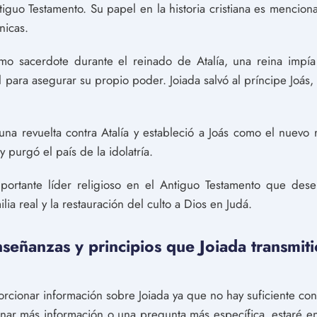
tiguo Testamento. Su papel en la historia cristiana es mencion
nicas.
mo sacerdote durante el reinado de Atalía, una reina impía
l para asegurar su propio poder. Joiada salvó al príncipe Joás,
una revuelta contra Atalía y estableció a Joás como el nuevo r
 purgó el país de la idolatría.
portante líder religioso en el Antiguo Testamento que des
lia real y la restauración del culto a Dios en Judá.
señanzas y principios que Joiada transmiti
rcionar información sobre Joiada ya que no hay suficiente con
nar más información o una pregunta más específica, estaré e