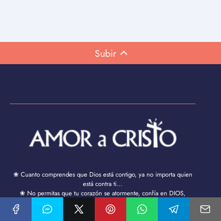
Subir
❀ Cuanto comprendes que Dios está contigo, ya no importa quien
está contra ti...
❀ No permitas que tu corazón se atormente, confía en DIOS,
entrégale a Él todo lo que te preocupa y déjalo en sus manos. ¡Dios
puede hacer todo, menos fallarte!