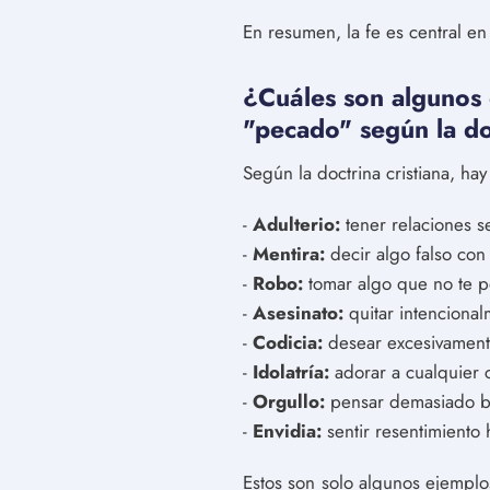
En resumen, la fe es central en 
¿Cuáles son algunos 
"pecado" según la doc
Según la doctrina cristiana, h
-
Adulterio:
tener relaciones s
-
Mentira:
decir algo falso con
-
Robo:
tomar algo que no te p
-
Asesinato:
quitar intencional
-
Codicia:
desear excesivamente
-
Idolatría:
adorar a cualquier 
-
Orgullo:
pensar demasiado bi
-
Envidia:
sentir resentimiento 
Estos son solo algunos ejemplo