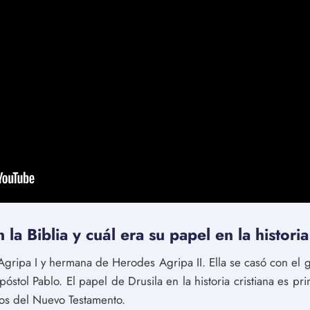
la Biblia y cuál era su papel en la historia
 Agripa I y hermana de Herodes Agripa II. Ella se casó con el
óstol Pablo. El papel de Drusila en la historia cristiana es 
cos del Nuevo Testamento.