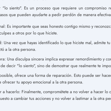
 "lo siento". Es un proceso que requiere un compromiso re
pasos que pueden ayudarte a pedir perdón de manera efectiva
mal: Es importante que seas honesto contigo mismo y reconozca
ulpes a otros por lo que hiciste.
: Una vez que hayas identificado lo que hiciste mal, admite t
tó a la otra persona.
era: Una disculpa sincera implica expresar remordimiento y c
o de decir "lo siento", sino de demostrar que realmente te impo
 posible, ofrece una forma de reparación. Esto puede ser hace
e ofrecer tu apoyo emocional a la otra persona.
 a hacerlo: Finalmente, comprométete a no volver a hacer lo q
esto a cambiar tus acciones y no volver a lastimar a la otra pe