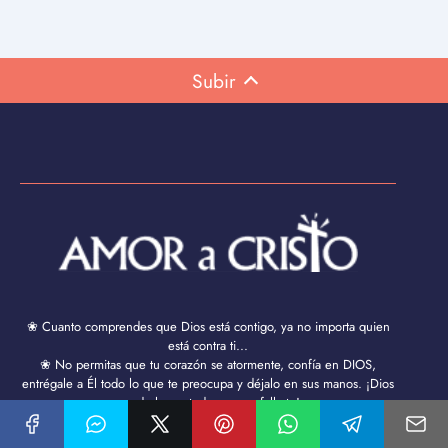
Subir
❀ Cuanto comprendes que Dios está contigo, ya no importa quien
está contra ti...
❀ No permitas que tu corazón se atormente, confía en DIOS,
entrégale a Él todo lo que te preocupa y déjalo en sus manos. ¡Dios
puede hacer todo, menos fallarte!
❀ Si tu día se ve gris, puede deberse a que Dios está ocupado
poniéndole color al diseño de tu vida.