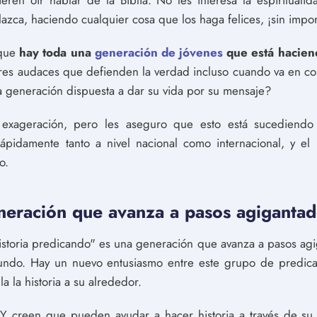
eren oír hablar de la Biblia. No les interesa la espiritualida
plazca, haciendo cualquier cosa que los haga felices, ¡sin impo
 que
hay toda una
generación de jóvenes
que está hacien
res audaces que defienden la verdad incluso cuando va en con
 generación dispuesta a dar su vida por su mensaje?
exageración, pero les aseguro que esto está sucediendo
ápidamente tanto a nivel nacional como internacional, y e
o.
eneración que avanza a pasos agiganta
istoria predicando" es una generación que avanza a pasos agi
 mundo. Hay un nuevo entusiasmo entre este grupo de predic
a la historia a su alrededor.
 Y creen que pueden ayudar a hacer historia a través de su