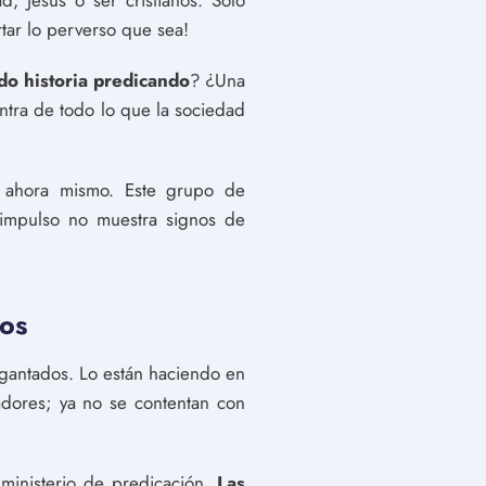
d, Jesús o ser cristianos. Sólo
rtar lo perverso que sea!
do historia predicando
? ¿Una
tra de todo lo que la sociedad
 ahora mismo. Este grupo de
l impulso no muestra signos de
dos
gantados. Lo están haciendo en
adores; ya no se contentan con
 ministerio de predicación.
Las