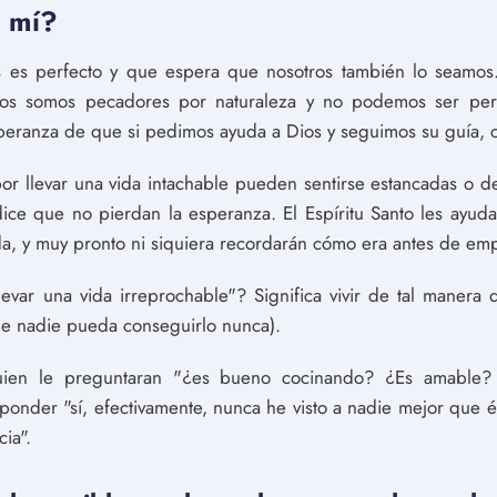
 mí?
s es perfecto y que espera que nosotros también lo seamos.
os somos pecadores por naturaleza y no podemos ser perfe
speranza de que si pedimos ayuda a Dios y seguimos su guía, c
r llevar una vida intachable pueden sentirse estancadas o 
 dice que no pierdan la esperanza. El Espíritu Santo les ayu
uda, y muy pronto ni siquiera recordarán cómo era antes de em
levar una vida irreprochable"? Significa vivir de tal maner
ue nadie pueda conseguirlo nunca).
guien le preguntaran "¿es bueno cocinando? ¿Es amable?
ponder "sí, efectivamente, nunca he visto a nadie mejor que é
ia".