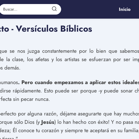
Inicio
to - Versículos Bíblicos
ue se nos juzga constantemente por lo bien que sabemos 
e la clase, los atletas y los artistas se esfuerzan por ser i
os demás.
 humanos
. Pero cuando empezamos a aplicar estos ideale
dirse rápidamente. Esto puede ser porque -y puede sonar cho
rfecta sin pecar nunca.
 perfecto por alguna razón, déjame asegurarte que hay mucho
porque sólo Dios (y
Jesús
) lo han hecho con éxito! Y no pasa n
eza; Él conoce tu corazón y siempre te aceptará en su famili
tierra."