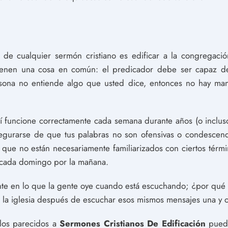
o de cualquier sermón cristiano es edificar a la congregac
 tienen una cosa en común: el predicador debe ser capaz de
ersona no entiende algo que usted dice, entonces no hay m
í funcione correctamente cada semana durante años (o incluso
segurarse de que tus palabras no son ofensivas o condescend
que no están necesariamente familiarizados con ciertos término
 cada domingo por la mañana.
nte en lo que la gente oye cuando está escuchando; ¿por qué 
 la iglesia después de escuchar esos mismos mensajes una y o
ulos parecidos a
Sermones Cristianos De Edificación
puede