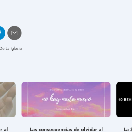
e La Iglesia
r al
Las consecuencias de olvidar al
La 