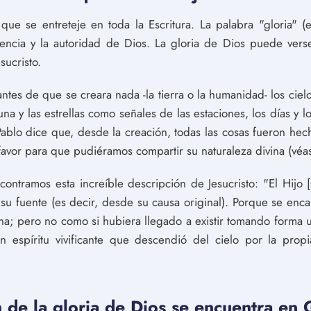
ue se entreteje en toda la Escritura. La palabra "gloria" (
sencia y la autoridad de Dios. La gloria de Dios puede verse
sucristo.
tes de que se creara nada -la tierra o la humanidad- los cielo
luna y las estrellas como señales de las estaciones, los días y
Pablo dice que, desde la creación, todas las cosas fueron he
favor para que pudiéramos compartir su naturaleza divina (véa
ntramos esta increíble descripción de Jesucristo: "El Hijo [
u fuente (es decir, desde su causa original). Porque se encar
a; pero no como si hubiera llegado a existir tomando forma u
 espíritu vivificante que descendió del cielo por la prop
de la gloria de Dios se encuentra en 