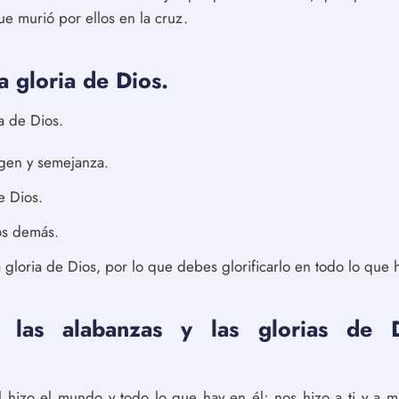
ue murió por ellos en la cruz.
 gloria de Dios.
ia de Dios.
gen y semejanza.
e Dios.
os demás.
a gloria de Dios, por lo que debes glorificarlo en todo lo que 
 las alabanzas y las glorias de 
 hizo el mundo y todo lo que hay en él; nos hizo a ti y a m