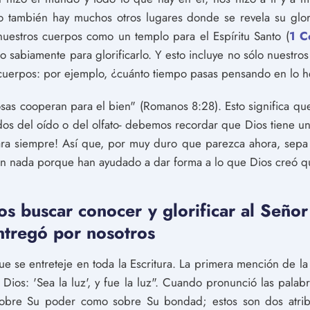
ro también hay muchos otros lugares donde se revela su glor
uestros cuerpos como un templo para el Espíritu Santo (
1 C
 sabiamente para glorificarlo. Y esto incluye no sólo nuestros
uerpos: por ejemplo, ¿cuánto tiempo pasas pensando en lo 
cosas cooperan para el bien" (Romanos 8:28). Esto significa qu
dos del oído o del olfato- debemos recordar que Dios tiene un 
ara siempre! Así que, por muy duro que parezca ahora, sepa
rán nada porque han ayudado a dar forma a lo que Dios creó 
s buscar conocer y glorificar al Seño
ntregó por nosotros
ue se entreteje en toda la Escritura. La primera mención de la
Dios: 'Sea la luz', y fue la luz". Cuando pronunció las palabr
sobre Su poder como sobre Su bondad; estos son dos atri