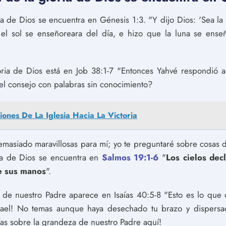
 de Dios se encuentra en Génesis 1:3. "Y dijo Dios: 'Sea la lu
el sol se enseñoreara del día, e hizo que la luna se ense
ia de Dios está en Job 38:1-7 "Entonces Yahvé respondió a 
el consejo con palabras sin conocimiento?
iones De La Iglesia Hacia La Victoria
asiado maravillosas para mí; yo te preguntaré sobre cosas de
ia de Dios se encuentra en
Salmos 19:1-6
"
Los cielos dec
e sus manos
".
 de nuestro Padre aparece en Isaías 40:5-8 "Esto es lo que 
srael! No temas aunque haya desechado tu brazo y dispersa
aías sobre la grandeza de nuestro Padre aquí!