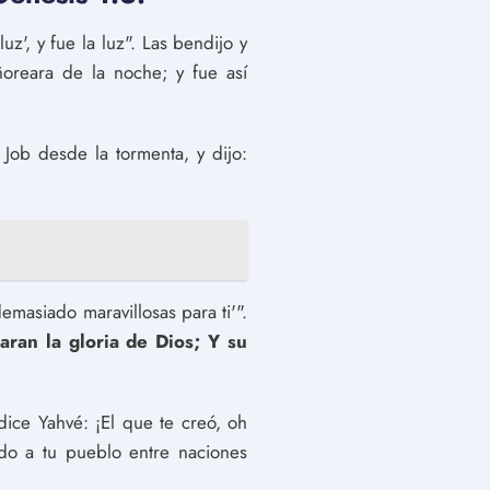
z', y fue la luz". Las bendijo y
ñoreara de la noche; y fue así
Job desde la tormenta, y dijo:
masiado maravillosas para ti'".
laran la gloria de Dios; Y su
dice Yahvé: ¡El que te creó, oh
do a tu pueblo entre naciones