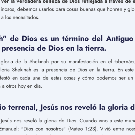
ver la verdadera belleza de Dios reflejada a través de e
inosos, debemos usarlos para cosas buenas que honren y glor
 a los necesitados.
h" de Dios es un término del Antiguo
 presencia de Dios en la tierra.
gloria de la Shekinah por su manifestación en el tabernácu
gloria Shekinah es la presencia de Dios en la tierra. En es
ifestó en cada una de estas cosas y cómo podemos ser un re
 a otros hoy en día.
o terrenal, Jesús nos reveló la gloria 
l, Jesús nos reveló la gloria de Dios. Cuando vino a este m
Emanuel: "Dios con nosotros" (Mateo 1:23). Vivió entre nos