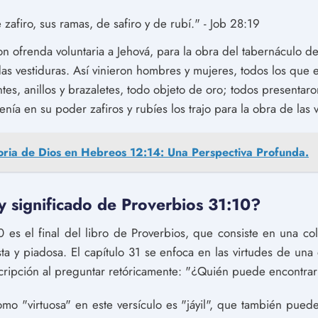
 zafiro, sus ramas, de safiro y de rubí." - Job 28:19
ron ofrenda voluntaria a Jehová, para la obra del tabernáculo d
adas vestiduras. Así vinieron hombres y mujeres, todos los que
tes, anillos y brazaletes, todo objeto de oro; todos presentar
nía en su poder zafiros y rubíes los trajo para la obra de las 
oria de Dios en Hebreos 12:14: Una Perspectiva Profunda.
 y significado de Proverbios 31:10?
0 es el final del libro de Proverbios, que consiste en una co
usta y piadosa. El capítulo 31 se enfoca en las virtudes de una 
cripción al preguntar retóricamente: "¿Quién puede encontrar 
mo "virtuosa" en este versículo es "jáyil", que también pued