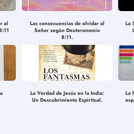
r al
Las consecuencias de olvidar al
La 
8:11
Señor según Deuteronomio
8:11.
la
La Verdad de Jesús en la India:
La 
Un Descubrimiento Espiritual.
esp