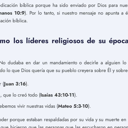
edicación bíblica porque ha sido enviado por Dios para nues
anos 10:9
). Por lo tanto, si nuestro mensaje no apunta a 
ción bíblica.
mo los líderes religiosos de su époc
 No dudaba en dar un mandamiento o decirle a alguien lo
do lo que Dios quería que su pueblo creyera sobre Él y sobre 
 (
Juan 3:16
).
, que lo creó todo (
Isaías 43:10-11
).
bemos vivir nuestras vidas (
Mateo 5:3-10
).
oder porque estaban respaldadas por su vida y su muerte en 
 que hicieron que las personas que las escucharon en persona