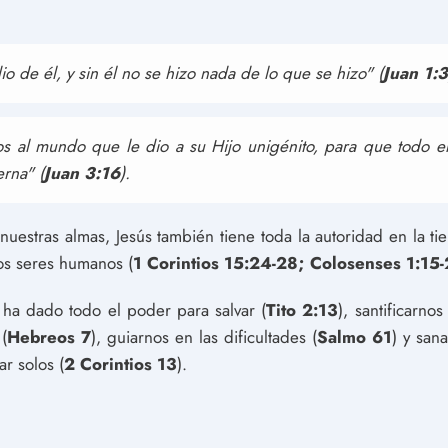
o de él, y sin él no se hizo nada de lo que se hizo" (
Juan 1:3
s al mundo que le dio a su Hijo unigénito, para que todo e
erna" (
Juan 3:16
).
uestras almas, Jesús también tiene toda la autoridad en la ti
os seres humanos (
1 Corintios 15:24-28; Colosenses 1:15
 ha dado todo el poder para salvar (
Tito 2:13
), santificarnos 
(
Hebreos 7
), guiarnos en las dificultades (
Salmo 61
) y san
r solos (
2 Corintios 13
).