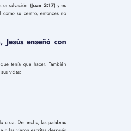
tra salvación (
Juan 3:17
) y es
él como su centro, entonces no
a, Jesús enseñó con
 que tenía que hacer. También
sus vidas:
la cruz. De hecho, las palabras
 o las vieron escritas después